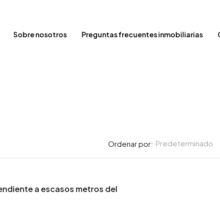
Sobre nosotros
Preguntas frecuentes inmobiliarias
Predeterminado
Ordenar por:
endiente a escasos metros del
€
395000€