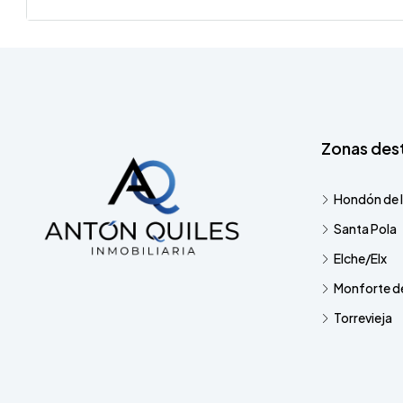
Zonas des
Hondón de l
Santa Pola
Elche/Elx
Monforte de
Torrevieja