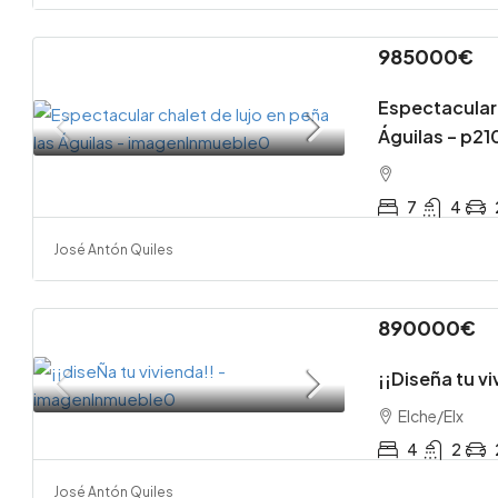
985000€
Espectacular 
Águilas – p2
7
4
José Antón Quiles
890000€
¡¡Diseña tu vi
Elche/Elx
4
2
José Antón Quiles