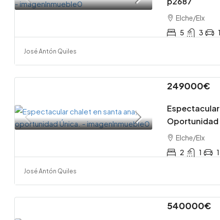
p2687
Elche/Elx
5
3
José Antón Quiles
249000€
Espectacular
Oportunidad 
Elche/Elx
2
1
1
José Antón Quiles
540000€