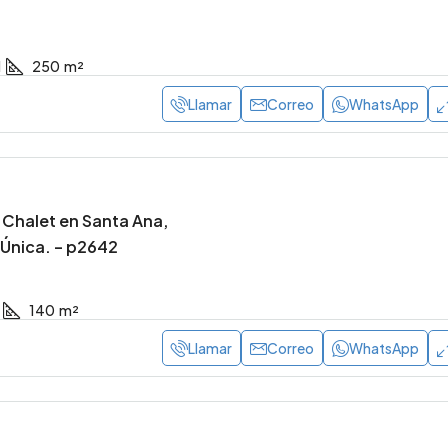
1
250
m²
Llamar
Correo
WhatsApp
 Chalet en Santa Ana,
Única. – p2642
140
m²
Llamar
Correo
WhatsApp