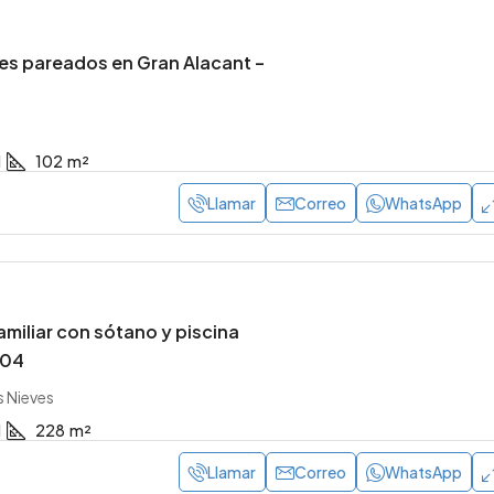
es pareados en Gran Alacant –
1
102
m²
Llamar
Correo
WhatsApp
amiliar con sótano y piscina
304
s Nieves
1
228
m²
Llamar
Correo
WhatsApp