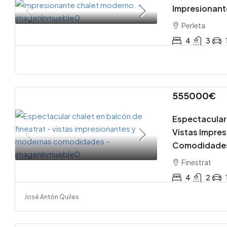
Impresionant
Perleta
4
3
555000€
Espectacular 
Vistas Impre
Comodidades
Finestrat
4
2
José Antón Quiles