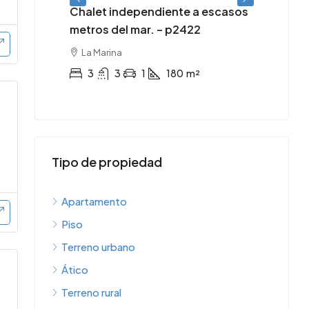
Chalet independiente a escasos
Terre
 de
metros del mar. – p2422
p24
tro de
La Marina
Per
3
3
1
180
m²
0
Tipo de propiedad
Apartamento
Piso
Terreno urbano
Ático
Terreno rural