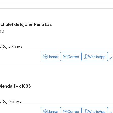
chalet de lujo en Peña Las
100
2
630
m²
Llamar
Correo
WhatsApp
vienda!! – c1883
2
310
m²
Llamar
Correo
WhatsApp