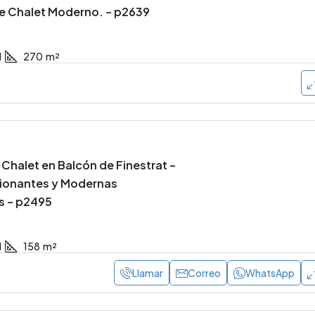
e Chalet Moderno. – p2639
1
270
m²
Chalet en Balcón de Finestrat –
sionantes y Modernas
 – p2495
1
158
m²
Llamar
Correo
WhatsApp