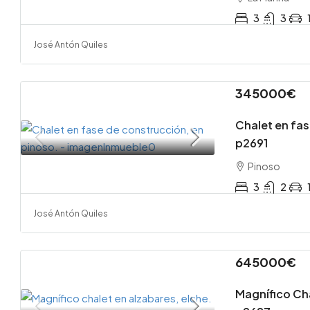
3
3
Terreno 
José Antón Quiles
Daimes 
Fondo d
Elche/E
345000€
0
Chalet en fas
p2691
Pinoso
3
2
José Antón Quiles
645000€
Magnífico Cha