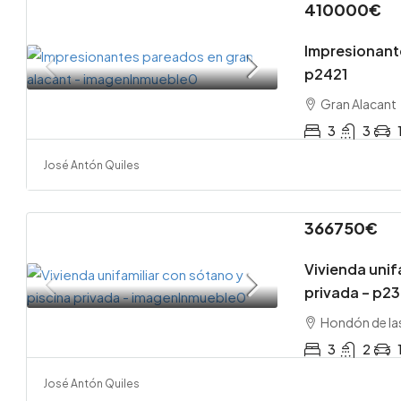
410000€
Impresionant
p2421
Gran Alacant
3
3
José Antón Quiles
366750€
Vivienda unif
privada – p2
Hondón de la
3
2
José Antón Quiles