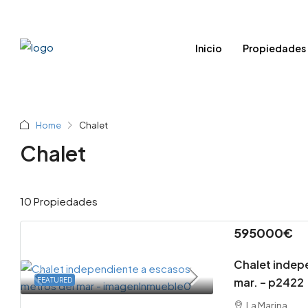
Inicio
Propiedades
Home
Chalet
Chalet
10 Propiedades
595000€
Chalet indep
mar. – p2422
FEATURED
64000
La Marina