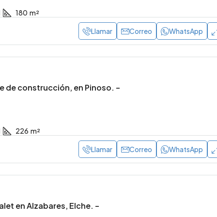
1
180
m²
Rústico en Partida
Exclusiva casa unifamiliar
Llamar
Correo
WhatsApp
– 11.000 m² en Camí
obra seminueva en el cen
e La Ermita – p2396
Elche. – p2419
lx
Elche/Elx
0
3
2
1
175
m²
e de construcción, en Pinoso. –
1
226
m²
Llamar
Correo
WhatsApp
let en Alzabares, Elche. –