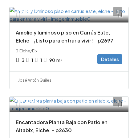
145000€
Amplio y luminoso piso en Carrús Este,
Elche – ¡Listo para entrar a vivir! – p2697
Elche/Elx
Detalles
3
1
1
90
m²
José Antón Quiles
199000€
Encantadora Planta Baja con Patio en
Altabix, Elche. – p2630