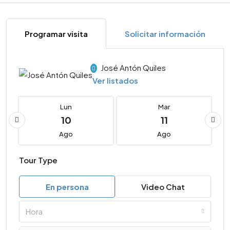
Programar visita
Solicitar información
José Antón Quiles
Ver listados
Lun
Mar
10
11
Ago
Ago
Tour Type
En persona
Video Chat
Hora