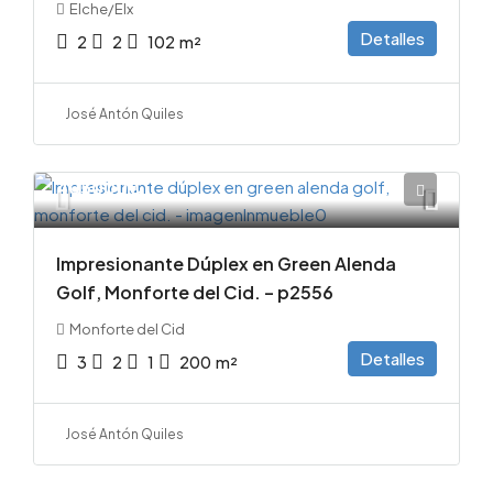
Elche/Elx
Detalles
2
2
102
m²
José Antón Quiles
405000€
Impresionante Dúplex en Green Alenda
Golf, Monforte del Cid. – p2556
Monforte del Cid
Detalles
3
2
1
200
m²
José Antón Quiles