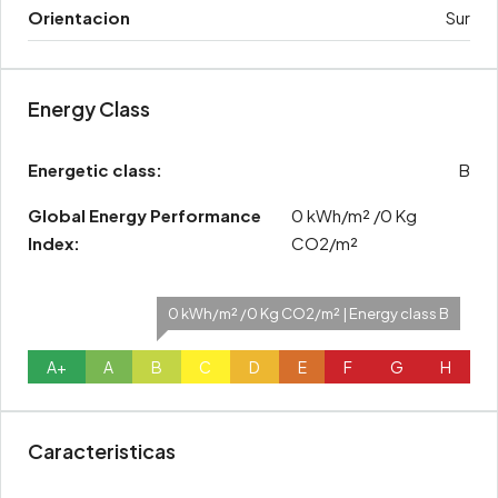
Orientacion
Sur
Energy Class
Energetic class:
B
Global Energy Performance
0 kWh/m² /0 Kg
Index:
CO2/m²
0 kWh/m² /0 Kg CO2/m² | Energy class B
A+
A
B
C
D
E
F
G
H
Caracteristicas