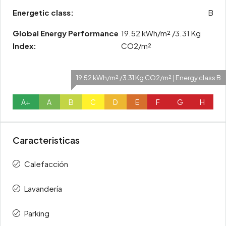
Energetic class:
B
Global Energy Performance
19.52 kWh/m² /3.31 Kg
Index:
CO2/m²
19.52 kWh/m² /3.31 Kg CO2/m² | Energy class B
A+
A
B
C
D
E
F
G
H
Caracteristicas
Calefacción
Lavandería
Parking