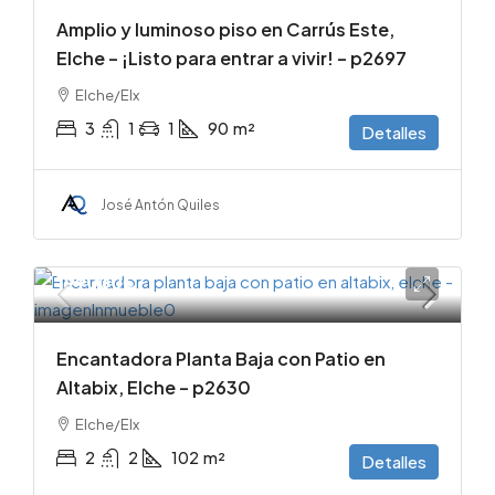
Amplio y luminoso piso en Carrús Este,
Elche – ¡Listo para entrar a vivir! – p2697
Elche/Elx
3
1
1
90
m²
Detalles
José Antón Quiles
199000€
Encantadora Planta Baja con Patio en
Altabix, Elche – p2630
Elche/Elx
2
2
102
m²
Detalles