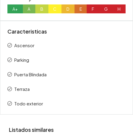
A+
A
B
C
D
E
F
G
H
Caracteristicas
Ascensor
Parking
Puerta Blindada
Terraza
Todo exterior
Listados similares