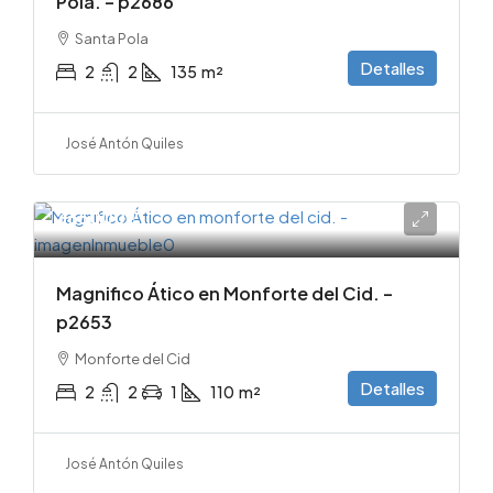
Pola. – p2686
Santa Pola
Detalles
2
2
135
m²
José Antón Quiles
365000€
Magnifico Ático en Monforte del Cid. –
p2653
Monforte del Cid
Detalles
2
2
1
110
m²
José Antón Quiles