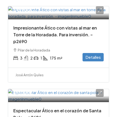
549900€
Impresionante Ático con vistas al mar en
Torre de la Horadada. Para inversión. –
p2690
Pilar de la Horadada
Detalles
3
2
1
175
m²
José Antón Quiles
365000€
Espectacular Ático en el corazón de Santa