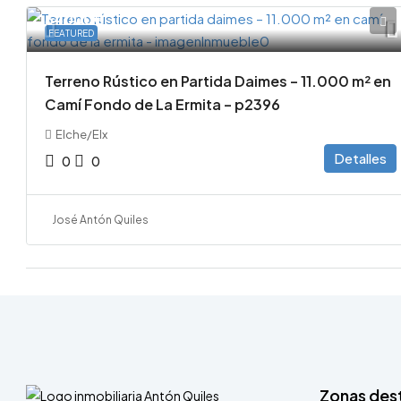
64000€
FEATURED
Terreno Rústico en Partida Daimes – 11.000 m² en
Camí Fondo de La Ermita – p2396
Elche/Elx
Detalles
0
0
José Antón Quiles
Zonas des