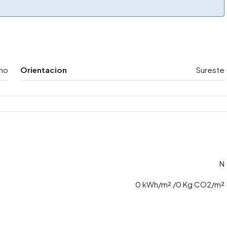
no
Orientacion
Sureste
N
0 kWh/m² /0 Kg CO2/m²