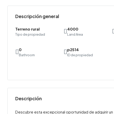
Descripción general
Terreno rural
4000
Tipo de propiedad
Land Area
0
p2514
Bathroom
ID de propiedad
Descripción
Descubre esta excepcional oportunidad de adquirir un t