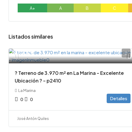
A+
A
B
C
Listados similares
26000€
? Terreno de 3.970 m² en La Marina – Excelente
Ubicación ? – p2410
La Marina
Detalles
0
0
José Antón Quiles