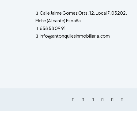
Calle Jaime Gomez Orts, 12, Local 7. 03202,
Elche (Alicante) España
658 58 09 91
info@antonquilesinmobiliaria.com