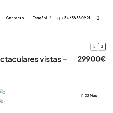
+ 34 658 58 09 91
Contacto
Español
ctaculares vistas –
29900€
22 Más