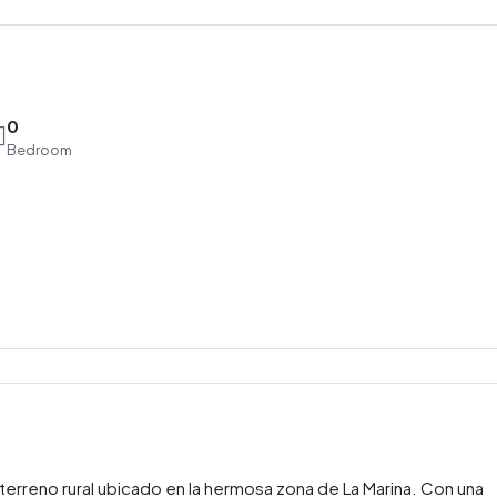
0
Bedroom
Mar
Mié
Jue
18
19
20
Ago
Ago
Ago
erreno rural ubicado en la hermosa zona de La Marina. Con una