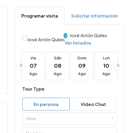
Programar visita
Solicitar información
José Antón Quiles
Ver listados
Vie
Vie
Sáb
Dom
Lun
Ma
21
07
08
09
10
11
Ago
Ago
Ago
Ago
Ago
Ag
Tour Type
En persona
Video Chat
Hora