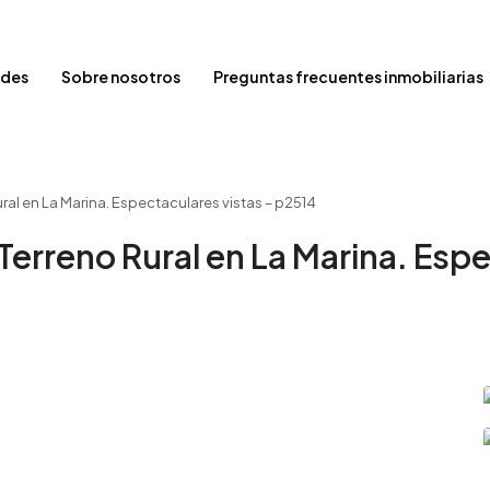
ades
Sobre nosotros
Preguntas frecuentes inmobiliarias
ral en La Marina. Espectaculares vistas – p2514
erreno Rural en La Marina. Espe