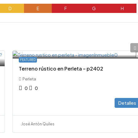
D
E
F
G
H
54000€
FEATURED
Terreno rústico en Perleta – p2402
Perleta
0
0
Detalles
José Antón Quiles