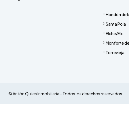
Hondón de l
Santa Pola
Elche/Elx
Monforte de
Torrevieja
© Antón Quiles Inmobiliaria - Todos los derechos reservados