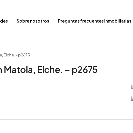
ades
Sobre nosotros
Preguntas frecuentes inmobiliarias
a, Elche. – p2675
 Matola, Elche. – p2675