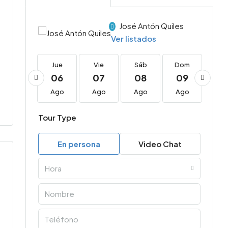
José Antón Quiles
Ver listados
Jue
Jue
Vie
Sáb
Dom
Lu
20
06
07
08
09
1
Ago
Ago
Ago
Ago
Ago
Ag
Tour Type
En persona
Video Chat
Hora