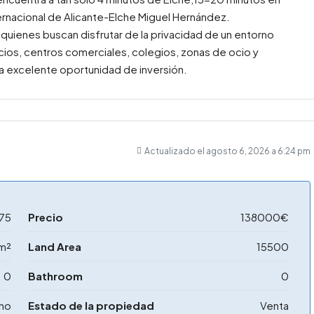
ernacional de Alicante-Elche Miguel Hernández.
a quienes buscan disfrutar de la privacidad de un entorno
vicios, centros comerciales, colegios, zonas de ocio y
na excelente oportunidad de inversión.
Actualizado el agosto 6, 2026 a 6:24 pm
75
Precio
138000€
m²
Land Area
15500
0
Bathroom
0
ano
Estado de la propiedad
Venta