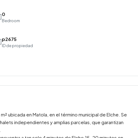
0
Bedroom
p2675
Lun
Mar
Mié
ID de propiedad
17
18
19
Ago
Ago
Ago
 m² ubicada en Matola, en el término municipal de Elche. Se
chalets independientes y amplias parcelas, que garantizan
.
encuentra a tan solo 4 minutos de Elche,15-20 minutos en