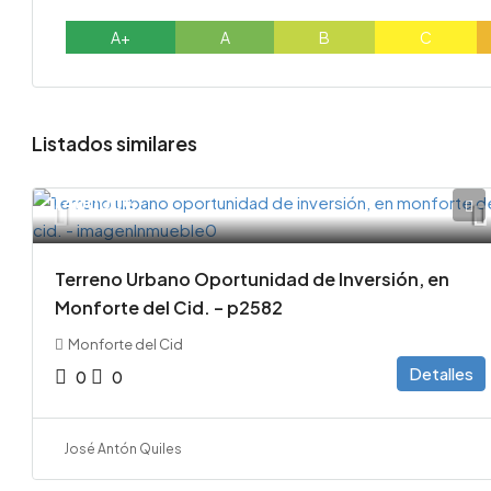
A+
A
B
C
Listados similares
140000€
Terreno Urbano Oportunidad de Inversión, en
Monforte del Cid. – p2582
Monforte del Cid
Detalles
0
0
José Antón Quiles