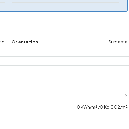
no
Orientacion
Suroeste
N
0 kWh/m² /0 Kg CO2/m²