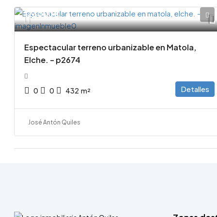
123000€
Espectacular terreno urbanizable en Matola,
Elche. – p2674
Detalles
0
0
432
m²
José Antón Quiles