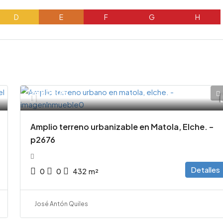
D
E
F
G
H
255000€
Amplio terreno urbanizable en Matola, Elche. –
p2676
Detalles
0
0
432
m²
José Antón Quiles