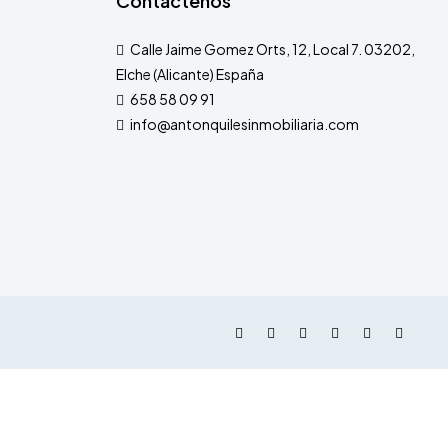
Contáctenos
Calle Jaime Gomez Orts, 12, Local 7. 03202,
Elche (Alicante) España
658 58 09 91
info@antonquilesinmobiliaria.com