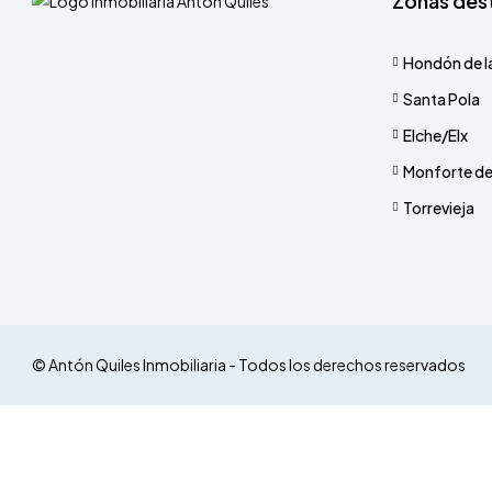
Zonas des
Hondón de l
Santa Pola
Elche/Elx
Monforte de
Torrevieja
© Antón Quiles Inmobiliaria - Todos los derechos reservados