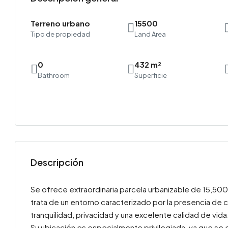
Terreno urbano
15500
Tipo de propiedad
Land Area
0
432 m²
Bathroom
Superficie
Descripción
Se ofrece extraordinaria parcela urbanizable de 15,500
trata de un entorno caracterizado por la presencia de 
tranquilidad, privacidad y una excelente calidad de vida
Su ubicación es especialmente privilegiada, ya que se 