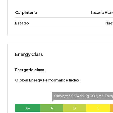
Carpintería
Lacado Blan
Estado
Nue
Energy Class
Energetic class:
Global Energy Performance Index:
0 kWh/m² /1234.99 Kg CO2/m² | Energ
A+
A
B
C