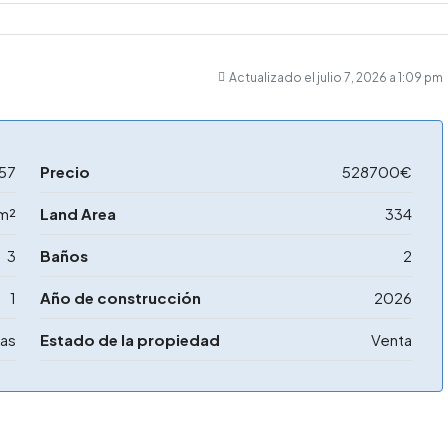
Actualizado el julio 7, 2026 a 1:09 pm
57
Precio
528700€
m²
Land Area
334
3
Baños
2
1
Año de construcción
2026
las
Estado de la propiedad
Venta