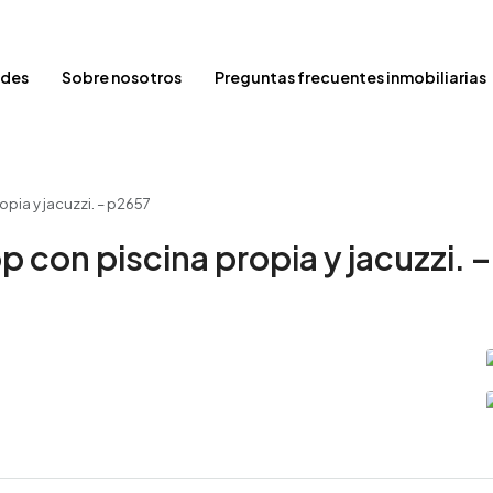
ades
Sobre nosotros
Preguntas frecuentes inmobiliarias
opia y jacuzzi. – p2657
p con piscina propia y jacuzzi. 