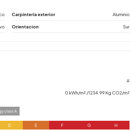
co
Carpintería exterior
Aluminio
vo
Orientacion
Sur
A
0 kWh/m² /1234.99 Kg CO2/m²
y class A
D
E
F
G
H