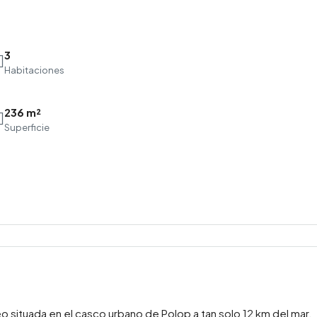
3
Habitaciones
236 m²
Mar
Mié
Jue
Superficie
18
19
20
Ago
Ago
Ago
 situada en el casco urbano de Polop a tan solo 12 km del mar.