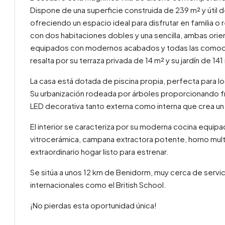
Dispone de una superficie construida de 239 m² y útil 
ofreciendo un espacio ideal para disfrutar en familia o
con dos habitaciones dobles y una sencilla, ambas ori
equipados con modernos acabados y todas las comodi
resalta por su terraza privada de 14 m² y su jardín de 14
La casa está dotada de piscina propia, perfecta para lo
Su urbanización rodeada por árboles proporcionando fr
LED decorativa tanto externa como interna que crea u
El interior se caracteriza por su moderna cocina equi
vitrocerámica, campana extractora potente, horno mul
extraordinario hogar listo para estrenar.
Se sitúa a unos 12 km de Benidorm, muy cerca de servic
internacionales como el British School.
¡No pierdas esta oportunidad única!