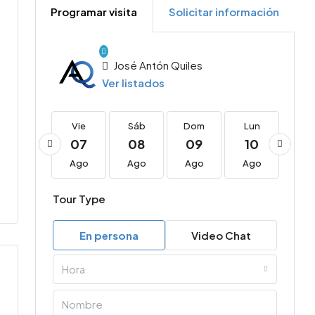
Programar visita
Solicitar información
José Antón Quiles
Ver listados
Vie
Vie
Sáb
Dom
Lun
Ma
21
07
08
09
10
11
Ago
Ago
Ago
Ago
Ago
Ag
Tour Type
En persona
Video Chat
Hora