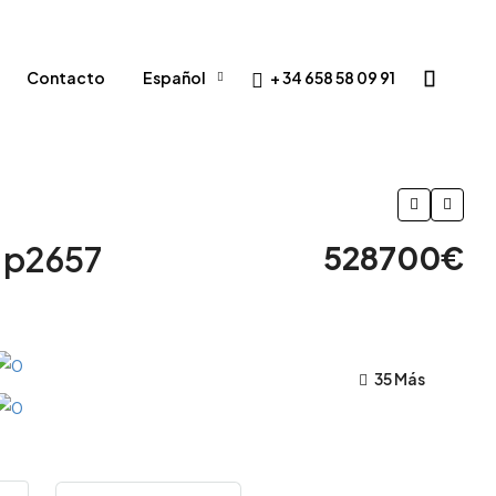
+ 34 658 58 09 91
Contacto
Español
– p2657
528700€
35 Más