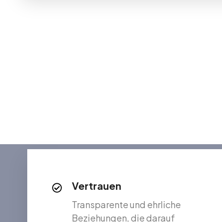
**Immobilie
Antón Quiles Inmobiliaria i
den Verkauf von Immobilien 
Erfahrung bieten wir Käufern,
Vertrauen
Transparente und ehrliche
Beziehungen, die darauf