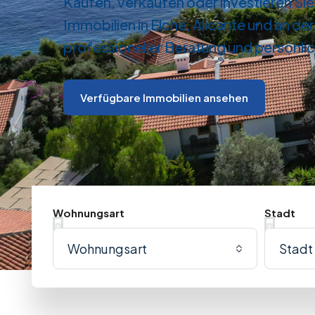
Kaufen, verkaufen oder investieren Sie
Immobilien in Elche, Alicante und an de
professioneller Beratung und persönli
Verfügbare Immobilien ansehen
Wohnungsart
Stadt
Wohnungsart
Stadt