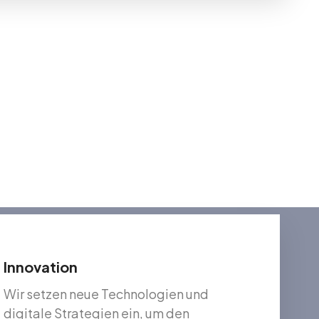
er 20 Jahren
 Verwaltung, Vermarktung und
 ist. Mit mehr als 20 Jahren
tung sowie einen persönlichen,
Innovation
Wir setzen neue Technologien und
digitale Strategien ein, um den