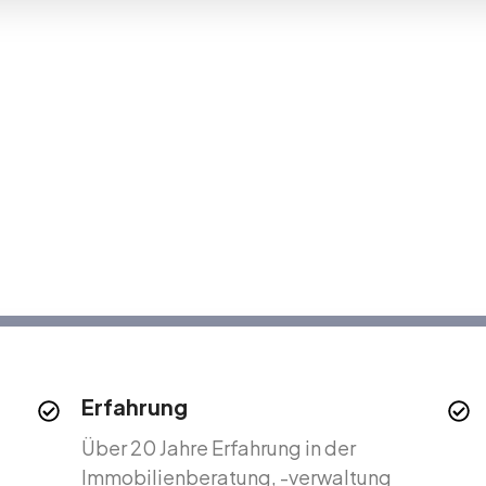
nagentur in Elche mit üb
Erfahrung**
st eine Immobilienagentur in Elche, die auf die
in Alicante und an der Costa Blanca spezialisiert
 Verkäufern und Investoren professionelle Bera
transparenten und effizienten Service.
Erfahrung
Über 20 Jahre Erfahrung in der
Immobilienberatung, -verwaltung