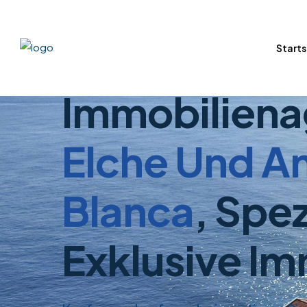
Starts
FINDEN SIE IHRE NÄCHSTE IMMOBILIE!
Immobiliena
Elche Und An
Blanca
, Spez
Exklusive Im