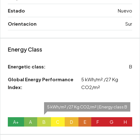
Estado
Nuevo
Orientacion
Sur
Energy Class
Energetic class:
B
Global Energy Performance
5 kWh/m² /27 Kg
Index:
CO2/m²
5 kWh/m² /27 Kg CO2/m² | Energy class B
A+
A
B
C
D
E
F
G
H