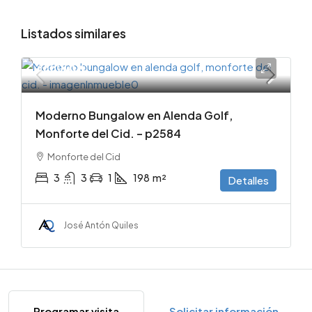
Listados similares
365000€
Moderno Bungalow en Alenda Golf,
Monforte del Cid. – p2584
Monforte del Cid
3
3
1
198
m²
Detalles
José Antón Quiles
Programar visita
Solicitar información