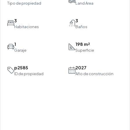
Tipo de propiedad
Land Area
3
3
Habitaciones
Baños
1
198 m²
Garaje
Superficie
p2585
2027
ID de propiedad
Año de construcción