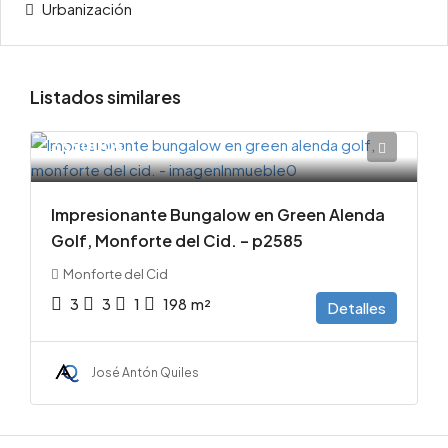
Urbanización
Listados similares
365000€
Impresionante Bungalow en Green Alenda
Golf, Monforte del Cid. – p2585
Monforte del Cid
3
3
1
198
m²
Detalles
José Antón Quiles