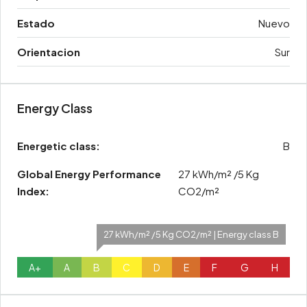
Estado
Nuevo
Orientacion
Sur
Energy Class
Energetic class:
B
Global Energy Performance
27 kWh/m² /5 Kg
Index:
CO2/m²
27 kWh/m² /5 Kg CO2/m² | Energy class B
A+
A
B
C
D
E
F
G
H