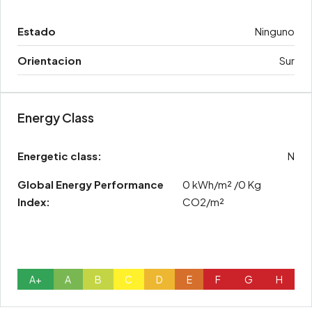
Estado
Ninguno
Orientacion
Sur
Energy Class
Energetic class:
N
Global Energy Performance
0 kWh/m² /0 Kg
Index:
CO2/m²
A+
A
B
C
D
E
F
G
H