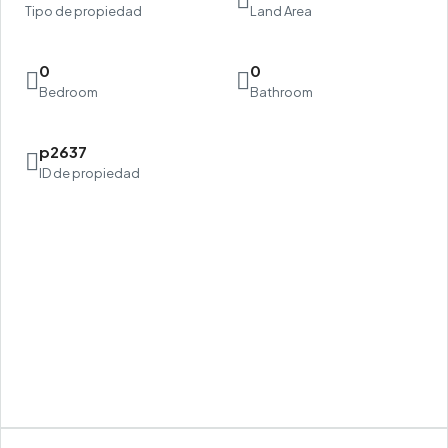
Tipo de propiedad
Land Area
0
0
Bedroom
Bathroom
p2637
ID de propiedad