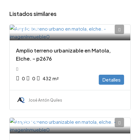
Listados similares
255000€
Amplio terreno urbanizable en Matola,
Elche. – p2676
0
0
432
m²
Detalles
José Antón Quiles
138000€